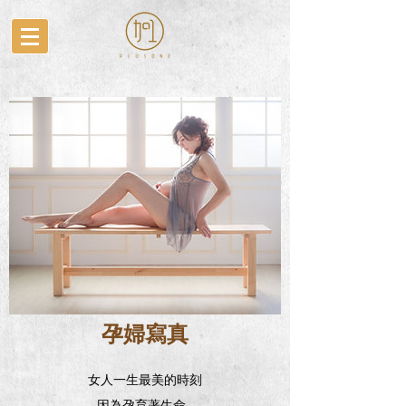
孕婦寫真
女人一生最美的時刻
因為孕育著生命